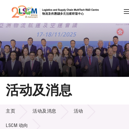
A
A
EN
繁
简
A
跳到内容（按回车键）
会员登录
主页
活动及消息
关于LSCM
活动及消息
技术商品化
主页
活动及消息
活动
项目及资助计划
LSCM 动向