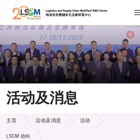
A
A
EN
繁
简
A
跳到内容（按回车键）
会员登录
主页
活动及消息
关于LSCM
活动及消息
技术商品化
主页
活动及消息
活动
项目及资助计划
LSCM 动向