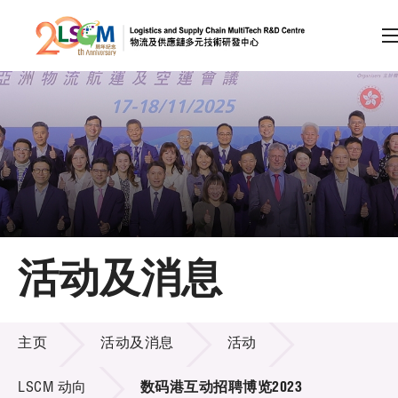
A
A
EN
繁
简
A
跳到内容（按回车键）
会员登录
主页
活动及消息
关于LSCM
活动及消息
技术商品化
主页
活动及消息
活动
项目及资助计划
LSCM 动向
数码港互动招聘博览2023