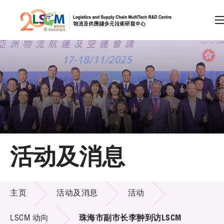
A
A
EN
繁
简
A
跳到内容（按回车键）
会员登录
主页
活动及消息
关于LSCM
活动及消息
技术商品化
主页
活动及消息
活动
项目及资助计划
LSCM 动向
珠海市副市长李翀到访LSCM