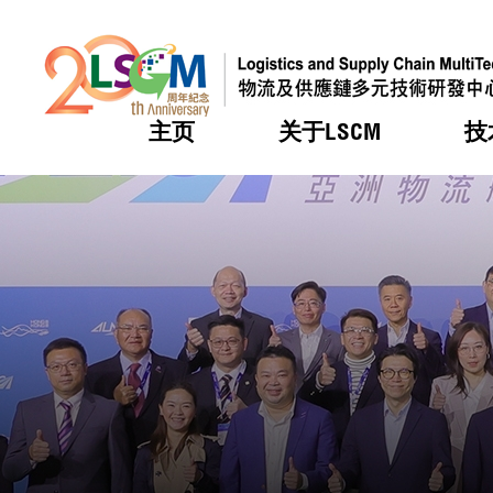
主页
关于LSCM
技
跳到内容（按回车键）
热门
热门
热门
热门
热门
机构简
服务
合作计
活动
会籍及
愿景及
LSCM 
可获授
研发重
登记会
奖项
奖项
奖项
奖项
奖项
服务范
业界活
LSCM 动向
LSCM 动向
LSCM 动向
LSCM 动向
LSCM 动向
应用于
资助计
会员列
组织架
奖项
资助计
重点项
会员登
组织架
新闻中
税务优
董事局
申请
研究顾
媒体报
评审
新闻稿
招标通
征求研
资讯中