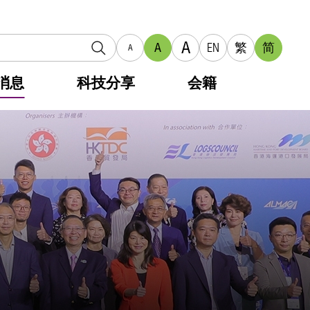
A
A
EN
繁
简
A
消息
科技分享
会籍