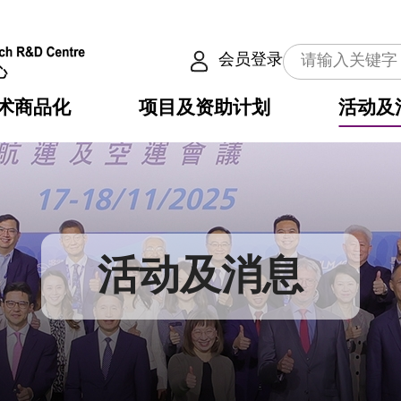
会员登录
术商品化
项目及资助计划
活动及
介
划
服务
使命
动向
权之技术
点
籍
畴
动
公共服务之创新技术
划
表
构
活动及消息
划
目
入
构
心
惠
问
导
告
发项目计划书
心