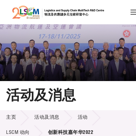
A
A
EN
繁
简
A
跳到内容（按回车键）
会员登录
主页
活动及消息
关于LSCM
活动及消息
技术商品化
主页
活动及消息
活动
项目及资助计划
LSCM 动向
创新科技嘉年华2022