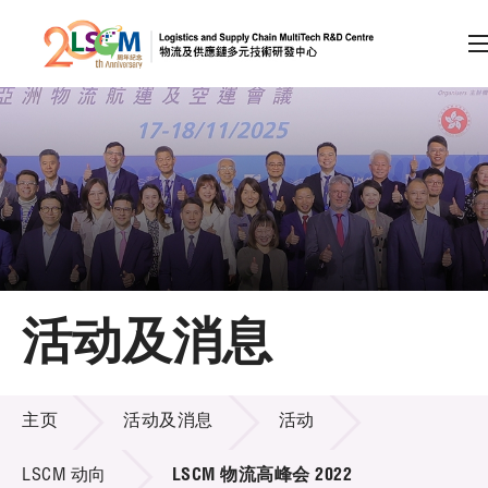
A
A
EN
繁
简
A
跳到内容（按回车键）
会员登录
主页
活动及消息
关于LSCM
活动及消息
技术商品化
主页
活动及消息
活动
项目及资助计划
LSCM 动向
LSCM 物流高峰会 2022