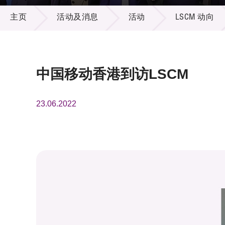
活动及消息
供应商
项目资
主页
活动及消息
活动
LSCM 动向
多媒体
出版刊
就业机
项目伙
联络我
中国移动香港到访LSCM
23.06.2022