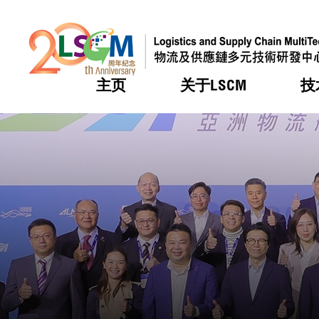
主页
关于LSCM
技
跳到内容（按回车键）
热门
热门
热门
热门
热门
机构简
服务
合作计
活动
会籍及
愿景及
LSCM 
可获授
研发重
登记会
奖项
奖项
奖项
奖项
奖项
服务范
业界活
LSCM 动向
LSCM 动向
LSCM 动向
LSCM 动向
LSCM 动向
应用于
资助计
会员列
组织架
奖项
资助计
重点项
会员登
组织架
新闻中
税务优
董事局
申请
研究顾
媒体报
评审
新闻稿
招标通
征求研
资讯中