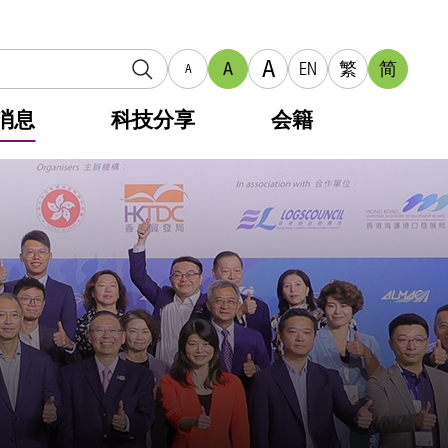
A
A
EN
繁
简
A
消息
科技分享
会籍