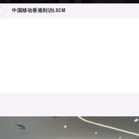
登记
料库
中国移动香港到访LSCM
物
会
伴
们