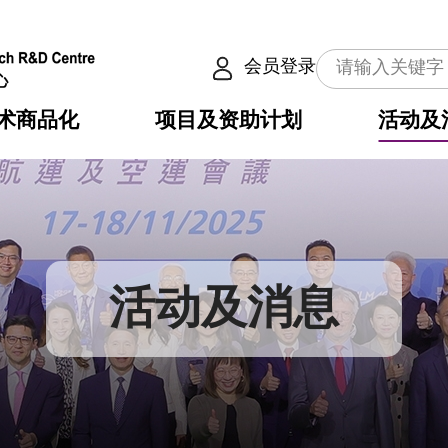
会员登录
术商品化
项目及资助计划
活动及
介
划
服务
使命
动向
权之技术
点
籍
畴
动
公共服务之创新技术
划
表
构
活动及消息
划
目
入
构
心
惠
问
导
告
发项目计划书
心