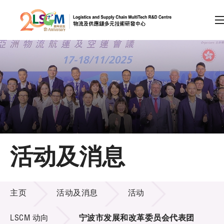
A
A
EN
繁
简
A
跳到内容（按回车键）
会员登录
主页
活动及消息
关于LSCM
活动及消息
技术商品化
主页
活动及消息
活动
项目及资助计划
LSCM 动向
宁波市发展和改革委员会代表团