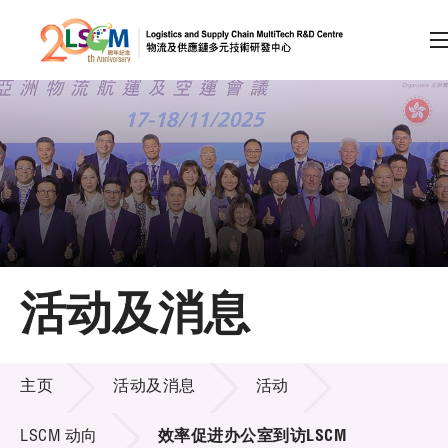
A
A
EN
繁
简
A
跳到内容（按回车键）
会员登录
主页
活动及消息
关于LSCM
活动及消息
技术商品化
主页
活动及消息
活动
项目及资助计划
LSCM 动向
效率促进办公室到访LSCM