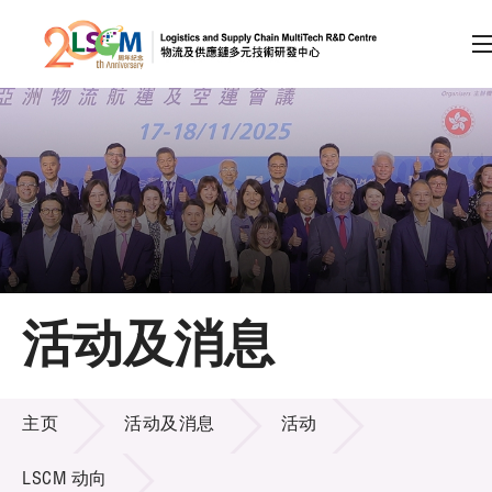
A
A
EN
繁
简
A
跳到内容（按回车键）
会员登录
主页
活动及消息
关于LSCM
活动及消息
技术商品化
主页
活动及消息
活动
项目及资助计划
LSCM 动向