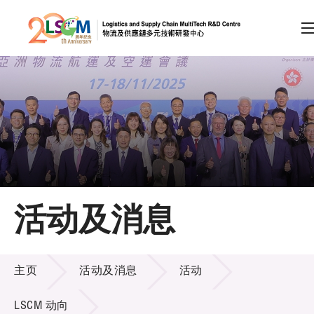
A
A
EN
繁
简
A
跳到内容（按回车键）
会员登录
主页
活动及消息
关于LSCM
活动及消息
技术商品化
主页
活动及消息
活动
项目及资助计划
LSCM 动向