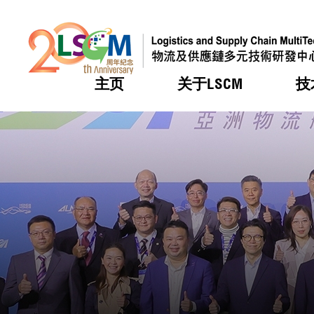
主页
关于LSCM
技
跳到内容（按回车键）
热门
热门
热门
热门
热门
机构简
服务
合作计
活动
会籍及
愿景及
LSCM 
可获授
研发重
登记会
奖项
奖项
奖项
奖项
奖项
服务范
业界活
LSCM 动向
LSCM 动向
LSCM 动向
LSCM 动向
LSCM 动向
应用于
资助计
会员列
组织架
奖项
资助计
重点项
会员登
组织架
新闻中
税务优
董事局
申请
研究顾
媒体报
评审
新闻稿
招标通
征求研
资讯中