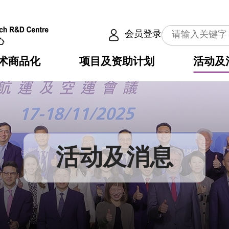
会员登录
术商品化
项目及资助计划
活动及
介
划
服务
使命
动向
权之技术
点
籍
畴
动
公共服务之创新技术
划
表
构
活动及消息
划
目
入
构
心
惠
问
导
告
发项目计划书
心