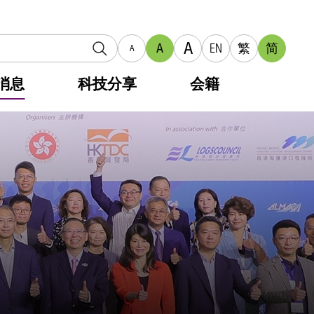
A
A
EN
繁
简
A
消息
科技分享
会籍