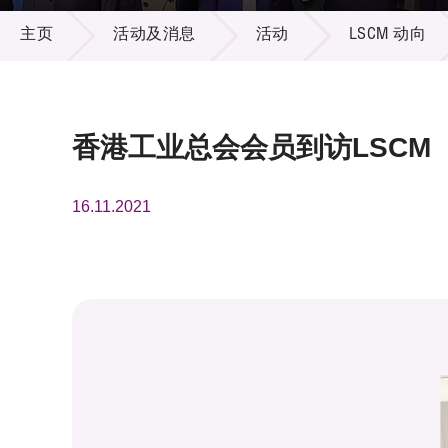
活动及消息
供应商
项目资
主页
活动及消息
活动
LSCM 动向
多媒体
出版刊
就业机
项目伙
联络我
香港工业总会会员到访LSCM
16.11.2021