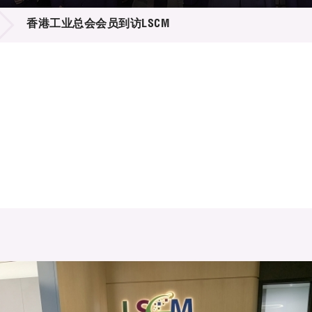
登记
料库
香港工业总会会员到访LSCM
物
会
伴
们