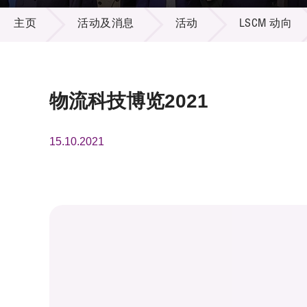
活动及消息
供应商
项目资
主页
活动及消息
活动
LSCM 动向
多媒体
出版刊
就业机
项目伙
联络我
物流科技博览2021
15.10.2021