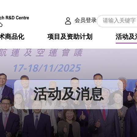
会员登录
术商品化
项目及资助计划
活动及
介
划
服务
使命
动向
权之技术
点
籍
畴
动
公共服务之创新技术
划
表
构
活动及消息
划
目
入
构
心
惠
问
导
告
发项目计划书
心