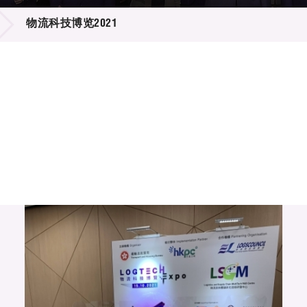
登记
料库
物流科技博览2021
物
会
伴
们