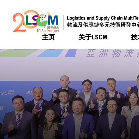
主页
关于LSCM
技
跳到内容（按回车键）
热门
热门
热门
热门
热门
机构简
服务
合作计
活动
会籍及
愿景及
LSCM 
可获授
研发重
登记会
奖项
奖项
奖项
奖项
奖项
服务范
业界活
LSCM 动向
LSCM 动向
LSCM 动向
LSCM 动向
LSCM 动向
应用于
资助计
会员列
组织架
奖项
资助计
重点项
会员登
组织架
新闻中
税务优
董事局
申请
研究顾
媒体报
评审
新闻稿
招标通
征求研
资讯中