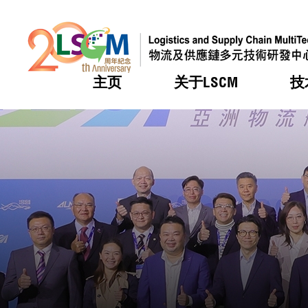
主页
关于LSCM
技
跳到内容（按回车键）
热门
热门
热门
热门
热门
机构简
服务
合作计
活动
会籍及
愿景及
LSCM 
可获授
研发重
登记会
奖项
奖项
奖项
奖项
奖项
服务范
业界活
LSCM 动向
LSCM 动向
LSCM 动向
LSCM 动向
LSCM 动向
应用于
资助计
会员列
组织架
奖项
资助计
重点项
会员登
组织架
新闻中
税务优
董事局
申请
研究顾
媒体报
评审
新闻稿
招标通
征求研
资讯中