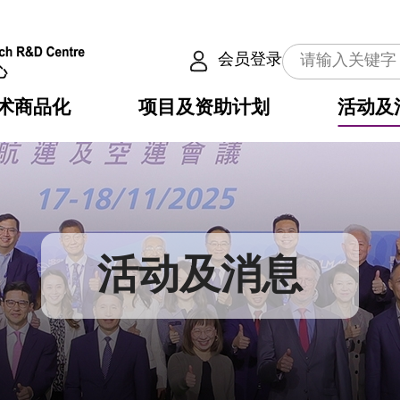
会员登录
术商品化
项目及资助计划
活动及
介
划
服务
使命
动向
权之技术
点
籍
畴
动
公共服务之创新技术
划
表
构
活动及消息
划
目
入
构
心
惠
问
导
告
发项目计划书
心