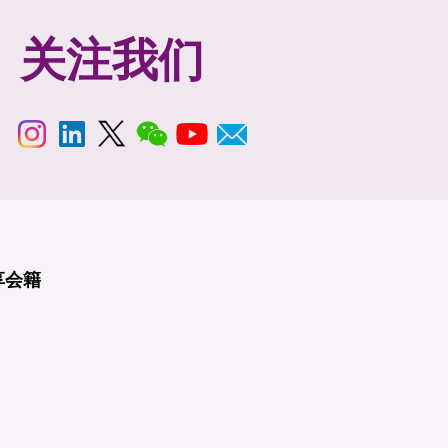
关注我们
享
会籍