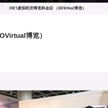
登记
料库
2021虚拟经济博览和会议 （GOVirtual博览）
物
会
伴
们
Virtual博览）