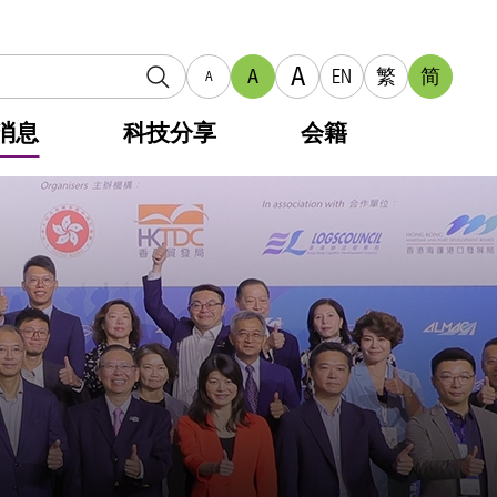
A
A
EN
繁
简
A
消息
科技分享
会籍