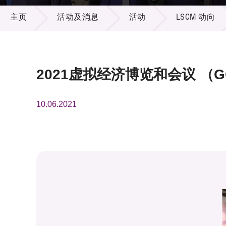
活动及消息
供应商
项目资
主页
活动及消息
活动
LSCM 动向
多媒体
出版刊
就业机
项目伙
联络我
2021虚拟经济博览和会议 （GO
10.06.2021