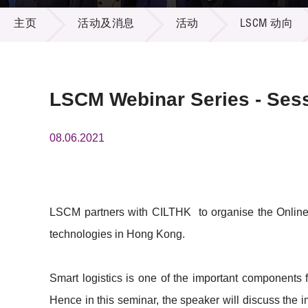
活动及消息
供应商
项目资
主页
活动及消息
活动
LSCM 动向
多媒体
出版刊
就业机
项目伙
联络我
LSCM Webinar Series - Sessi
08.06.2021
LSCM partners with CILTHK to organise the Online S
technologies in Hong Kong.
Smart logistics is one of the important components 
Hence in this seminar, the speaker will discuss the i