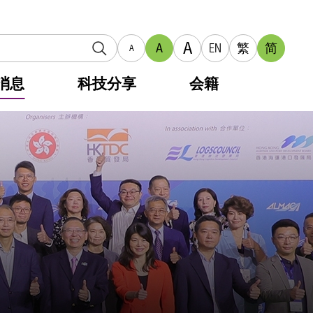
A
A
EN
繁
简
A
消息
科技分享
会籍