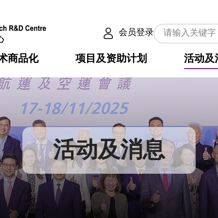
会员登录
术商品化
项目及资助计划
活动及
介
划
服务
使命
动向
权之技术
点
籍
畴
动
公共服务之创新技术
划
表
构
活动及消息
划
目
入
构
心
惠
问
导
告
发项目计划书
心