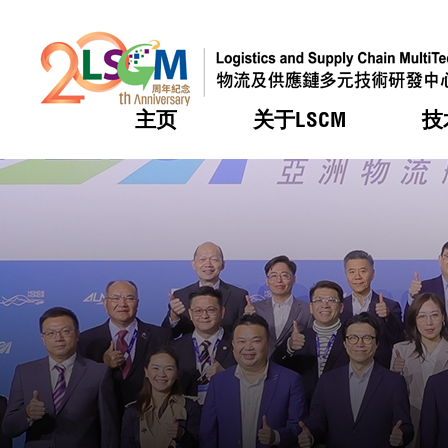
主页
关于LSCM
技
跳到内容（按回车键）
热门
热门
热门
热门
热门
机构简
服务
合作计
活动
会籍及
愿景及
LSCM 
可获授
研发重
登记会
奖项
奖项
奖项
奖项
奖项
服务范
业界活
LSCM 动向
LSCM 动向
LSCM 动向
LSCM 动向
LSCM 动向
应用于
资助计
会员列
组织架
奖项
资助计
重点项
会员登
组织架
新闻中
税务优
董事局
申请
研究顾
媒体报
评审
新闻稿
招标通
征求研
资讯中