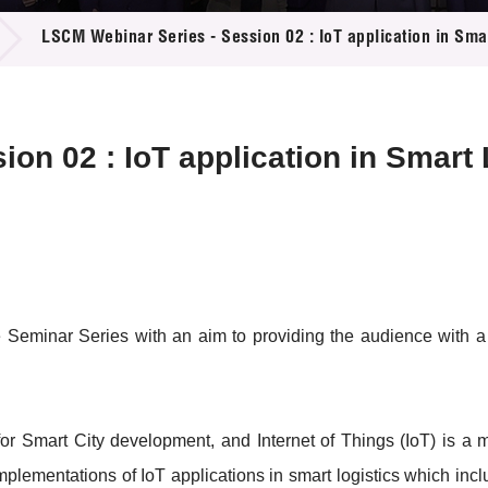
登记
料库
LSCM Webinar Series - Session 02 : IoT application in Smar
物
会
伴
们
on 02 : IoT application in Smart 
eminar Series with an aim to providing the audience with a ho
for Smart City development, and Internet of Things (IoT) is a 
mplementations of IoT applications in smart logistics which inclu