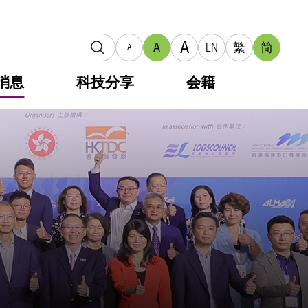
A
A
EN
繁
简
A
消息
科技分享
会籍