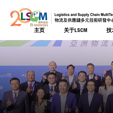
主页
关于LSCM
技
跳到内容（按回车键）
热门
热门
热门
热门
热门
机构简
服务
合作计
活动
会籍及
愿景及
LSCM 
可获授
研发重
登记会
奖项
奖项
奖项
奖项
奖项
服务范
业界活
LSCM 动向
LSCM 动向
LSCM 动向
LSCM 动向
LSCM 动向
应用于
资助计
会员列
组织架
奖项
资助计
重点项
会员登
组织架
新闻中
税务优
董事局
申请
研究顾
媒体报
评审
新闻稿
招标通
征求研
资讯中