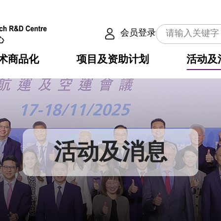
会员登录
术商品化
项目及资助计划
活动及
介
划
服务
使命
动向
权之技术
点
籍
畴
动
公共服务之创新技术
划
表
构
活动及消息
划
目
入
构
心
惠
问
导
告
发项目计划书
心