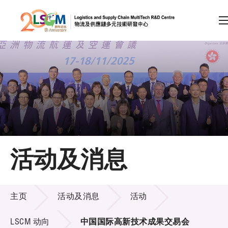
A
A
EN
繁
简
A
跳到内容（按回车键）
会员登录
主页
活动及消息
关于LSCM
活动及消息
技术商品化
主页
活动及消息
活动
项目及资助计划
LSCM 动向
中国国际高新技术成果交易会