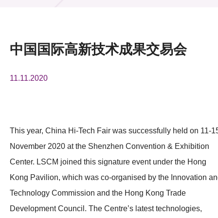
活动及消息
活动
中国国际高新技术成果交易会
奖项
11.11.2020
新闻中心
资讯中心
科技分享
This year, China Hi-Tech Fair was successfully held on 11-1
November 2020 at the Shenzhen Convention & Exhibition
会籍
Center. LSCM joined this signature event under the Hong
Kong Pavilion, which was co-organised by the Innovation a
Technology Commission and the Hong Kong Trade
Development Council. The Centre’s latest technologies,