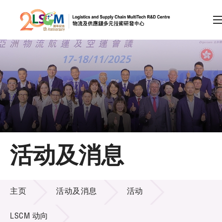
A
A
EN
繁
简
A
跳到内容（按回车键）
会员登录
主页
活动及消息
关于LSCM
活动及消息
技术商品化
主页
活动及消息
活动
项目及资助计划
LSCM 动向