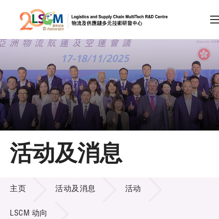
A
A
EN
繁
简
A
跳到内容（按回车键）
会员登录
主页
活动及消息
关于LSCM
活动及消息
技术商品化
主页
活动及消息
活动
项目及资助计划
LSCM 动向