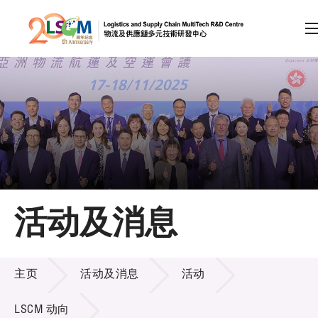
A
A
EN
繁
简
A
跳到内容（按回车键）
会员登录
主页
活动及消息
关于LSCM
活动及消息
技术商品化
主页
活动及消息
活动
项目及资助计划
LSCM 动向