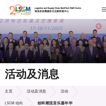
A
A
EN
繁
简
A
跳到内容（按回车键）
会员登录
主页
活动及消息
关于LSCM
活动及消息
技术商品化
主页
活动及消息
活动
项目及资助计划
LSCM 动向
创科潮流音乐嘉年华