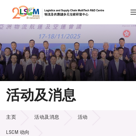
A
A
EN
繁
简
A
跳到内容（按回车键）
会员登录
主页
活动及消息
关于LSCM
活动及消息
技术商品化
主页
活动及消息
活动
项目及资助计划
LSCM 动向