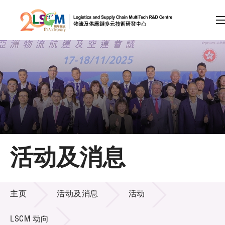
A
A
EN
繁
简
A
跳到内容（按回车键）
会员登录
主页
活动及消息
关于LSCM
活动及消息
技术商品化
主页
活动及消息
活动
项目及资助计划
LSCM 动向