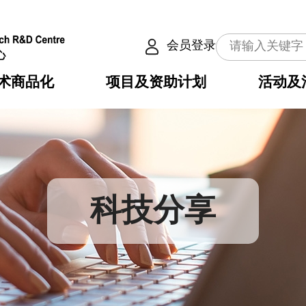
会员登录
术商品化
项目及资助计划
活动及
介
划
服务
使命
动向
权之技术
点
籍
畴
动
公共服务之创新技术
划
表
构
科技分享
划
目
入
构
心
惠
问
导
告
发项目计划书
心