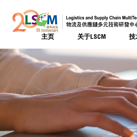
主页
关于LSCM
技
跳到内容（按回车键）
热门
热门
热门
热门
热门
机构简
服务
合作计
活动
会籍及
愿景及
LSCM 
可获授
研发重
登记会
奖项
奖项
奖项
奖项
奖项
服务范
业界活
LSCM 动向
LSCM 动向
LSCM 动向
LSCM 动向
LSCM 动向
应用于
资助计
会员列
组织架
奖项
资助计
重点项
会员登
组织架
新闻中
税务优
董事局
申请
研究顾
媒体报
评审
新闻稿
招标通
征求研
资讯中