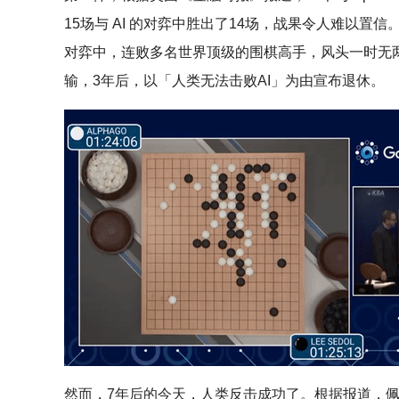
15场与 AI 的对弈中胜出了14场，战果令人难以置信。
对弈中，连败多名世界顶级的围棋高手，风头一时无
输，3年后，以「人类无法击败AI」为由宣布退休。
然而，7年后的今天，人类反击成功了。根据报道，佩