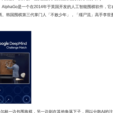
 AlphaGo是一个在2014年于英国开发的人工智能围棋软件，它
两。韩国围棋第三代掌门人「不败少年」，「殭尸流」高手李世
尔林一边包围敌棋，另一边则在其他角落下子，用以分散AI的注