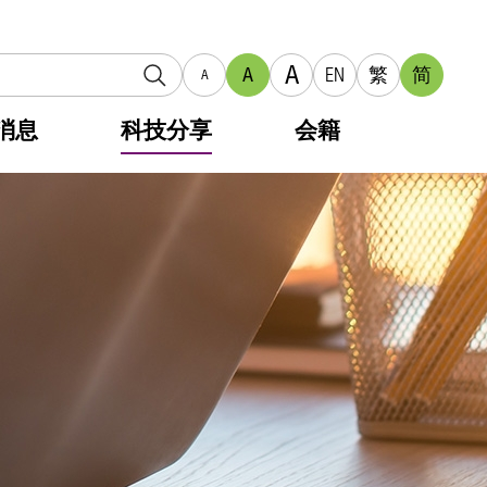
A
A
EN
繁
简
A
消息
科技分享
会籍