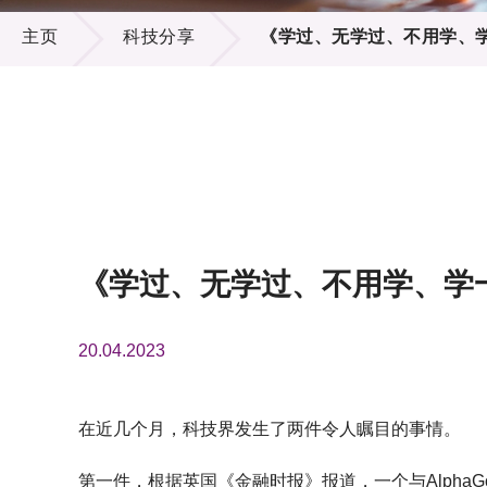
科技分享
供应商
项目资
主页
科技分享
《学过、无学过、不用学、学
多媒体
出版刊
就业机
项目伙
联络我
《学过、无学过、不用学、学一
20.04.2023
在近几个月，科技界发生了两件令人瞩目的事情。
第一件，根据英国《金融时报》报道，一个与AlphaGo同级