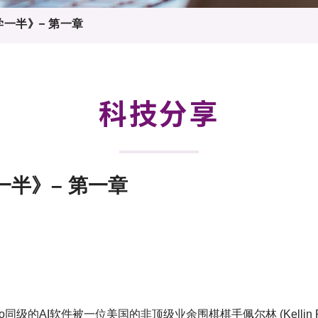
登记
料库
一半》– 第一章
物
会
伴
们
科技分享
半》– 第一章
的AI软件被一位美国的非顶级业余围棋棋手佩尔林 (Kellin Pel