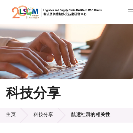
A
A
EN
繁
简
A
跳到内容（按回车键）
会员登录
主页
科技分享
关于LSCM
科技分享
技术商品化
主页
科技分享
航运社群的相关性
项目及资助计划