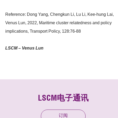
Reference: Dong Yang, Chengkun Li, Lu Li, Kee-hung Lai,
Venus Lun, 2022, Maritime cluster relatedness and policy
implications, Transport Policy, 128:76-88
LSCM – Venus Lun
LSCM电子通讯
订阅