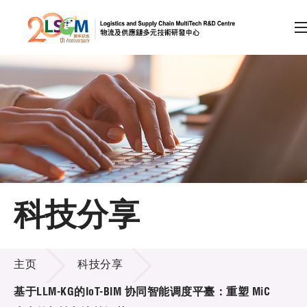
A
A
EN
繁
简
A
跳到内容（按回车键）
会员登录
主页
科技分享
关于LSCM
科技分享
技术商品化
主页
科技分享
项目及资助计划
基于LLM-KG的IoT-BIM 协同智能调度平臺：重塑 MiC