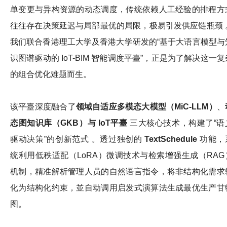
单变更与异构资源的动态调度，传统依赖人工经验的排程方
往往存在决策延迟与局部最优的局限，极易引发供应链瓶颈 
我们联合香港理工大学及香港大学研发的“基于大语言模型与
识图谱驱动的 IoT-BIM 智能调度平臺”，正是为了解决这一复
的组合优化难题而生。
该平臺深度融合了
领域自适应多模态大模型（
MiC-LLM
）
、
态图知识库（
GKB
）与
IoT
平臺
三大核心技术，构建了“语
驱动决策”的创新范式 。透过独创的
TextSchedule
功能，
统利用低秩适配（LoRA）微调技术与检索增强生成（RAG
机制，精准解析管理人员的自然语言指令，将非结构化需求
化为结构化约束，並自动调用启发式演算法生成最优生产甘
图。