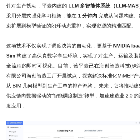
针对生产扰动，平臺内建的
LLM
多智能体系统（
LLM-MAS
采用分层式强化学习框架，能在
1
分钟内
完成从问题构建、
束扩展到模型验证的闭环动态重排，实现资源的精准匹配。
这项技术不仅实现了调度决策的自动化，更基于
NVIDIA Isa
Sim
构建了高保真数字孪生环境，实现了对生产、运输及装
全流程的即时可视化。目前，该平臺已在海创智造科技(珠海
有限公司海创智造工厂开展试点，探索解决标准化MiMEP产
从 BIM 几何模型到生产工单的排产鸿沟 。未来，它将推动建
供应链向数据驱动的“智能调度制造”转型，加速建造业 2.0 的
度应用 。