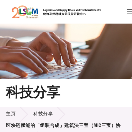
A
A
EN
繁
简
A
跳到内容（按回车键）
会员登录
主页
科技分享
关于LSCM
科技分享
技术商品化
主页
科技分享
项目及资助计划
区块链赋能的「组装合成」建筑法三宝（MiC三宝）协