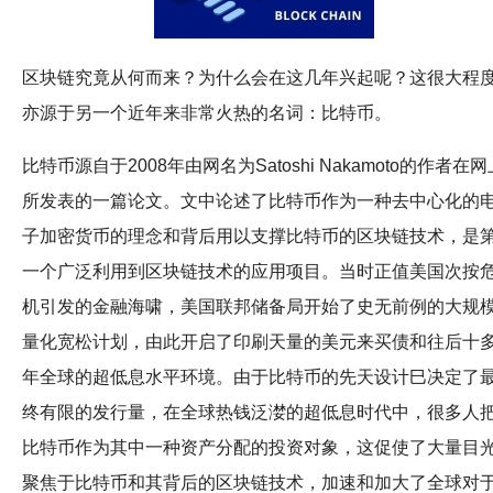
区块链究竟从何而来？为什么会在这几年兴起呢？这很大程
亦源于另一个近年来非常火热的名词：比特币。
比特币源自于2008年由网名为Satoshi Nakamoto的作者在网
所发表的一篇论文。文中论述了比特币作为一种去中心化的
子加密货币的理念和背后用以支撑比特币的区块链技术，是
一个广泛利用到区块链技术的应用项目。当时正值美国次按
机引发的金融海啸，美国联邦储备局开始了史无前例的大规
量化宽松计划，由此开启了印刷天量的美元来买债和往后十
年全球的超低息水平环境。由于比特币的先天设计巳决定了
终有限的发行量，在全球热钱泛漤的超低息时代中，很多人
比特币作为其中一种资产分配的投资对象，这促使了大量目
聚焦于比特币和其背后的区块链技术，加速和加大了全球对