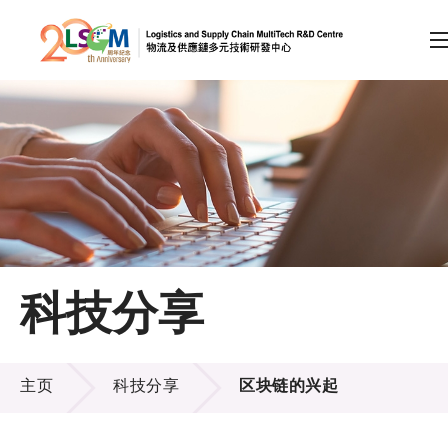
A
A
EN
繁
简
A
跳到内容（按回车键）
会员登录
主页
科技分享
关于LSCM
科技分享
技术商品化
主页
科技分享
区块链的兴起
项目及资助计划