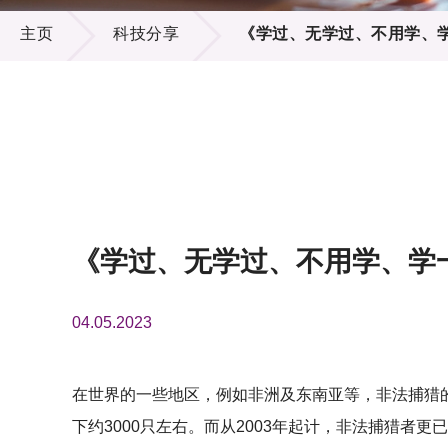
科技分享
供应商
项目资
主页
科技分享
《学过、无学过、不用学、学
多媒体
出版刊
就业机
项目伙
联络我
《学过、无学过、不用学、学一
04.05.2023
在世界的一些地区，例如非洲及东南亚等，非法捕猎的
下约3000只左右。而从2003年起计，非法捕猎者更