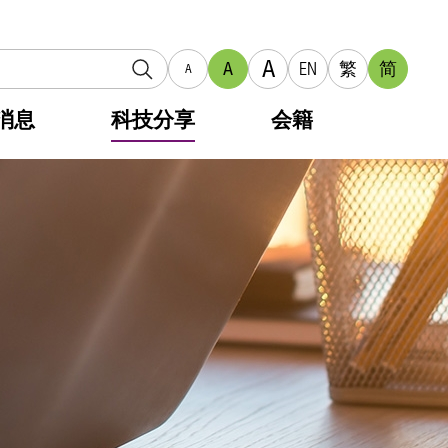
A
A
EN
繁
简
A
消息
科技分享
会籍