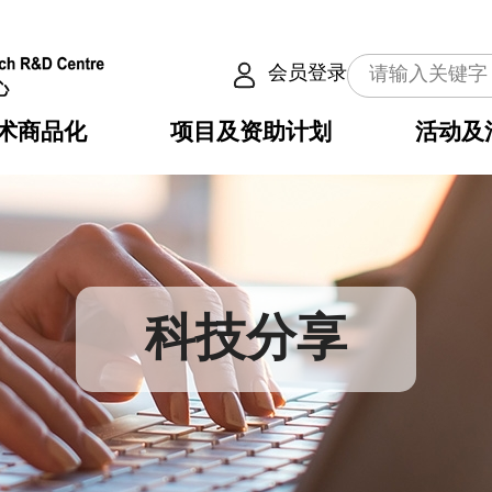
会员登录
术商品化
项目及资助计划
活动及
介
划
服务
使命
动向
权之技术
点
籍
畴
动
公共服务之创新技术
划
表
构
科技分享
划
目
入
构
心
惠
问
导
告
发项目计划书
心