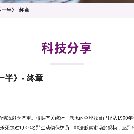
登记
料库
一半》- 终章
物
会
伴
们
科技分享
半》- 终章
情况颇为严重。根据有关统计，老虎的全球数目已经从1900年
已杀死超过1,000名野生动物保护员。非法贩卖市场的规模，达到