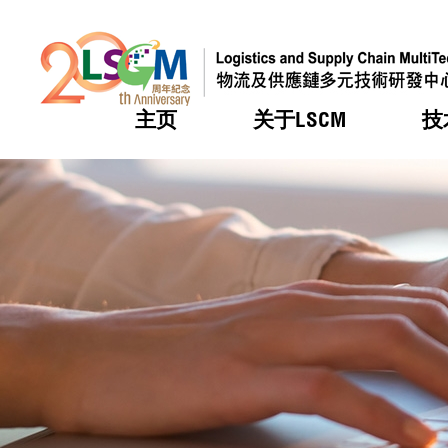
主页
关于LSCM
技
跳到内容（按回车键）
热门
热门
热门
热门
热门
机构简
服务
合作计
活动
会籍及
愿景及
LSCM 
可获授
研发重
登记会
奖项
奖项
奖项
奖项
奖项
服务范
业界活
LSCM 动向
LSCM 动向
LSCM 动向
LSCM 动向
LSCM 动向
应用于
资助计
会员列
组织架
奖项
资助计
重点项
会员登
组织架
新闻中
税务优
董事局
申请
研究顾
媒体报
评审
新闻稿
招标通
征求研
资讯中