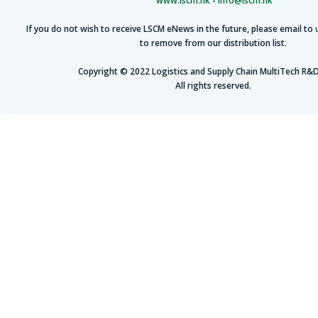
www.lscm.hk
-
info@lscm.hk
If you do not wish to receive LSCM eNews in the future, please email to
to remove from our distribution list.
Copyright © 2022 Logistics and Supply Chain MultiTech R&D
All rights reserved.