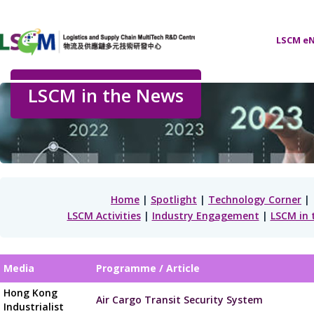
LSCM eN
LSCM in the News
Home
|
Spotlight
|
Technology Corner
|
LSCM Activities
|
Industry Engagement
|
LSCM in 
Media
Programme / Article
Hong Kong
Air Cargo Transit Security System
Industrialist