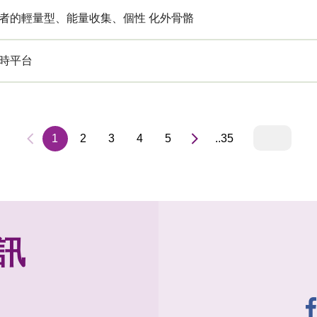
者的輕量型、能量收集、個性 化外骨骼
時平台
1
2
3
4
5
..35
訊