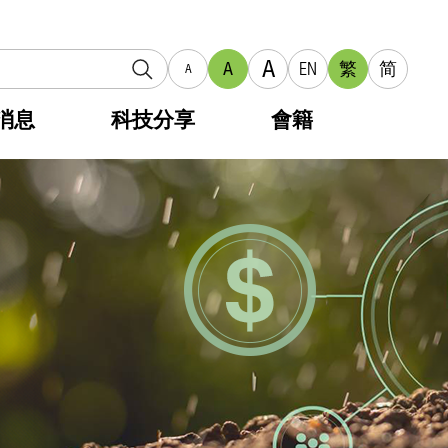
A
A
EN
繁
简
A
消息
科技分享
會籍