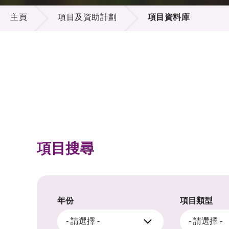
項目及資助計劃
供應商
項目資
主頁
項目及資助計劃
項目資料庫
多媒體
出版刊
就業機
項目夥
聯絡我
項目搜尋
年份
項目類型
- 請選擇 -
- 請選擇 -