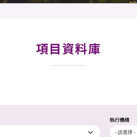
登記
料庫
物
會
伴
們
項目資料庫
執行機構
- 請選擇 -