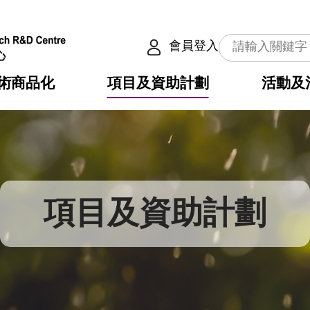
會員登入
術商品化
項目及資助計劃
活動及
介
劃
服務
使命
動向
權之技術
點
籍
疇
動
公共服務之創新技術
劃
表
構
項目及資助計劃
劃
目
入
構
心
惠
問
導
告
發項目計劃書
心