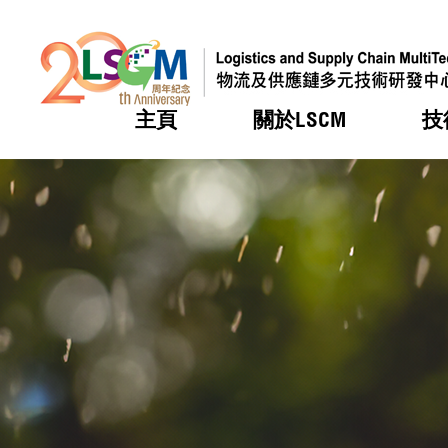
主頁
關於LSCM
技
跳到內容（按回車鍵）
熱門
熱門
熱門
熱門
熱門
機構簡
服務
合作計
活動
會籍及
願景及
LSCM 
可獲授
研發重
登記會
獎項
獎項
獎項
獎項
獎項
服務範
業界活
LSCM 動向
LSCM 動向
LSCM 動向
LSCM 動向
LSCM 動向
應用於
資助計
會員列
組織架
獎項
資助計
重點項
會員登
組織架
新聞中
稅務優
董事局
申請
研究顧
媒體報
評審
新聞稿
招標通
徵求研
資訊中