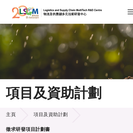
A
A
EN
繁
简
A
跳到內容（按回車鍵）
會員登入
主頁
項目及資助計劃
關於LSCM
項目及資助計劃
技術商品化
主頁
項目及資助計劃
項目及資助計劃
徵求研發項目計劃書