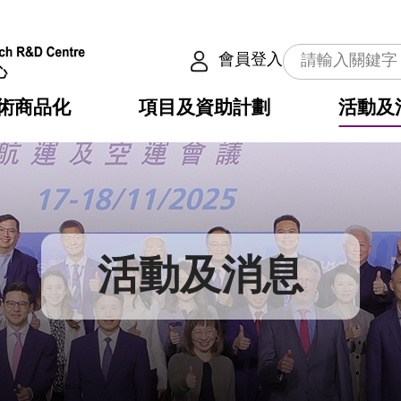
會員登入
術商品化
項目及資助計劃
活動及
介
劃
服務
使命
動向
權之技術
點
籍
疇
動
公共服務之創新技術
劃
表
構
活動及消息
劃
目
入
構
心
惠
問
導
告
發項目計劃書
心