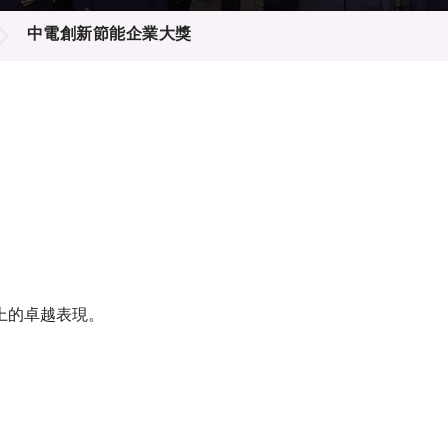
登記
料庫
中電創新節能企業大獎
物
會
伴
們
上的卓越表現。