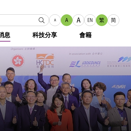
A
A
EN
繁
简
A
消息
科技分享
會籍