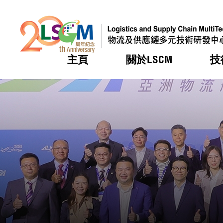
主頁
關於LSCM
技
跳到內容（按回車鍵）
熱門
熱門
熱門
熱門
熱門
機構簡
服務
合作計
活動
會籍及
願景及
LSCM 
可獲授
研發重
登記會
獎項
獎項
獎項
獎項
獎項
服務範
業界活
LSCM 動向
LSCM 動向
LSCM 動向
LSCM 動向
LSCM 動向
應用於
資助計
會員列
組織架
獎項
資助計
重點項
會員登
組織架
新聞中
稅務優
董事局
申請
研究顧
媒體報
評審
新聞稿
招標通
徵求研
資訊中