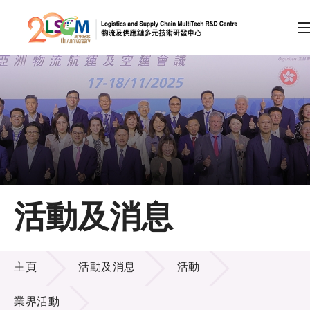
A
A
EN
繁
简
A
跳到內容（按回車鍵）
會員登入
主頁
活動及消息
關於LSCM
活動及消息
技術商品化
主頁
活動及消息
活動
項目及資助計劃
業界活動