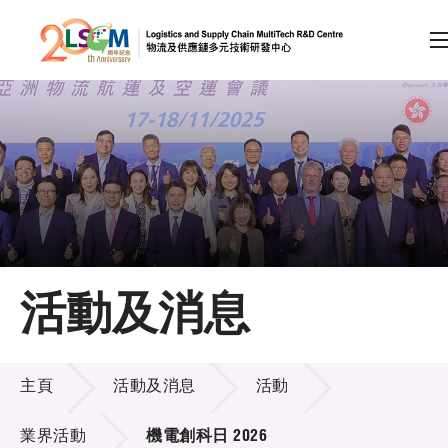
A
A
EN
繁
简
A
跳到內容（按回車鍵）
會員登入
主頁
活動及消息
關於LSCM
活動及消息
技術商品化
主頁
活動及消息
活動
項目及資助計劃
業界活動
機電創科日 2026