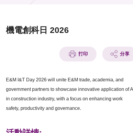
活動及消息
活動
機電創科日 2026
獎項
新聞中心
打印
分享
資訊中心
科技分享
E&M I&T Day 2026 will unite E&M trade, academia, and
government partners to showcase innovative application of A
會籍
in construction industry, with a focus on enhancing work
safety, productivity and governance.
活動詳情: