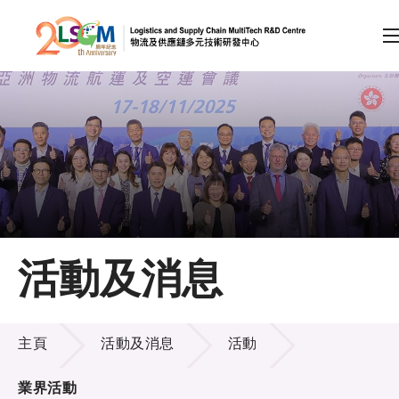
A
A
EN
繁
简
A
跳到內容（按回車鍵）
會員登入
主頁
活動及消息
關於LSCM
活動及消息
技術商品化
主頁
活動及消息
活動
項目及資助計劃
業界活動