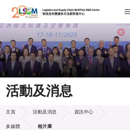
A
A
EN
繁
简
A
跳到內容（按回車鍵）
會員登入
主頁
活動及消息
關於LSCM
活動及消息
技術商品化
主頁
活動及消息
資訊中心
項目及資助計劃
多媒體
相片庫