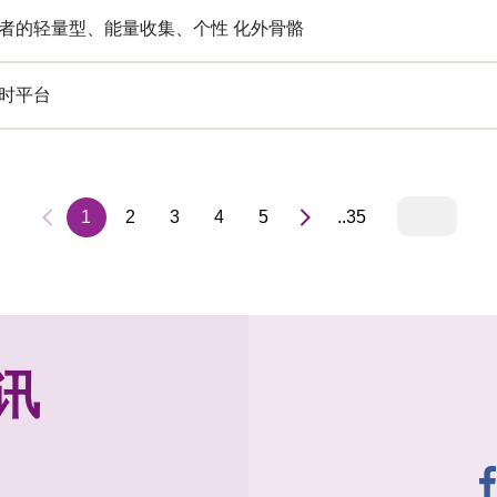
者的轻量型、能量收集、个性 化外骨骼
时平台
1
2
3
4
5
..35
讯