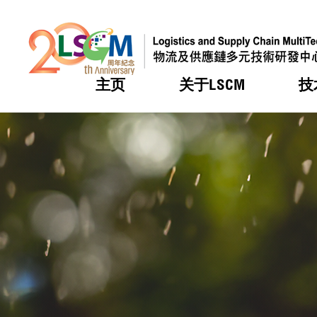
主页
关于LSCM
技
跳到内容（按回车键）
热门
热门
热门
热门
热门
机构简
服务
合作计
活动
会籍及
愿景及
LSCM 
可获授
研发重
登记会
奖项
奖项
奖项
奖项
奖项
服务范
业界活
LSCM 动向
LSCM 动向
LSCM 动向
LSCM 动向
LSCM 动向
应用于
资助计
会员列
组织架
奖项
资助计
重点项
会员登
组织架
新闻中
税务优
董事局
申请
研究顾
媒体报
评审
新闻稿
招标通
征求研
资讯中