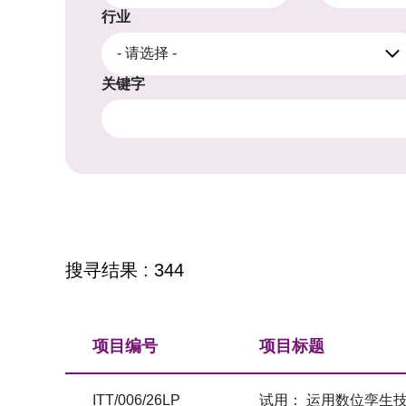
行业
- 请选择 -
关键字
搜寻结果 : 344
项目编号
项目标题
ITT/006/26LP
试用： 运用数位孪生