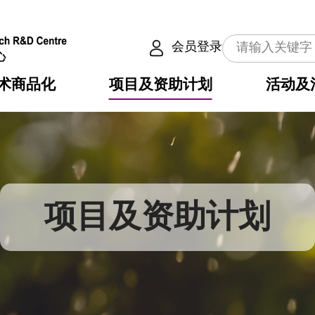
会员登录
术商品化
项目及资助计划
活动及
介
划
服务
使命
动向
权之技术
点
籍
畴
动
公共服务之创新技术
划
表
构
项目及资助计划
划
目
入
构
心
惠
问
导
告
发项目计划书
心