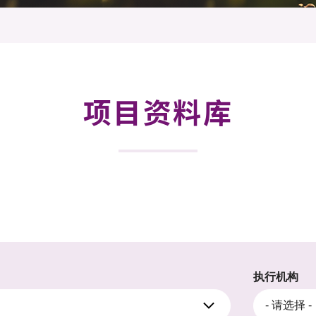
登记
料库
物
会
伴
们
项目资料库
执行机构
- 请选择 -