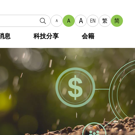
A
A
EN
繁
简
A
消息
科技分享
会籍