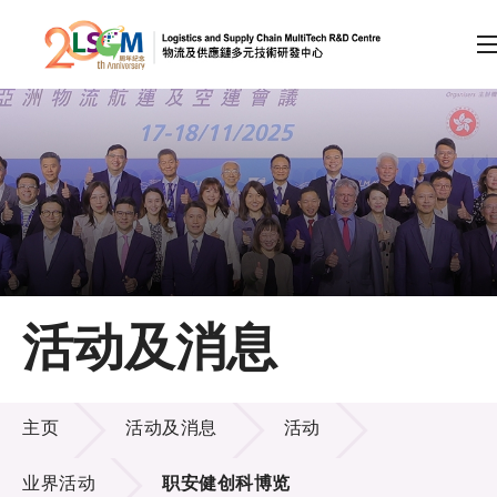
A
A
EN
繁
简
A
跳到内容（按回车键）
会员登录
主页
活动及消息
关于LSCM
活动及消息
技术商品化
主页
活动及消息
活动
项目及资助计划
业界活动
职安健创科博览