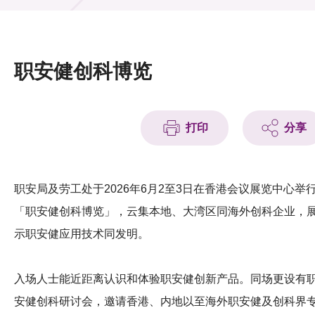
活动及消息
活动
职安健创科博览
奖项
新闻中心
打印
分享
资讯中心
科技分享
职安局及劳工处于
2026
年
6
月
2
至
3
日在香港会议展览中心举
「职安健创科博览」
，
云集本地、大湾区同海外创科企业，
会籍
示职安健应用技术同发明。
入场人士能近距离认识和体验职安健创新
产品
。同场更设有
安健创科研讨会，邀请香港、内地以至海外职安健及创科界