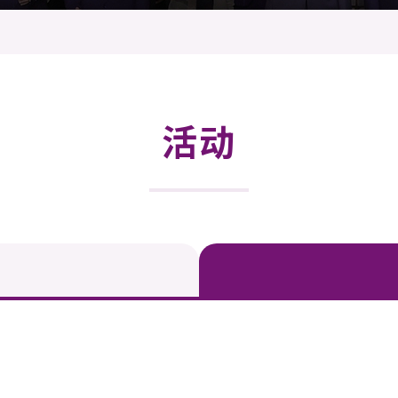
登记
料库
物
会
伴
们
活动