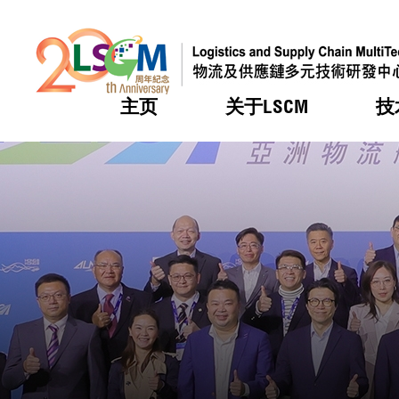
主页
关于LSCM
技
跳到内容（按回车键）
热门
热门
热门
热门
热门
机构简
服务
合作计
活动
会籍及
愿景及
LSCM 
可获授
研发重
登记会
奖项
奖项
奖项
奖项
奖项
服务范
业界活
LSCM 动向
LSCM 动向
LSCM 动向
LSCM 动向
LSCM 动向
应用于
资助计
会员列
组织架
奖项
资助计
重点项
会员登
组织架
新闻中
税务优
董事局
申请
研究顾
媒体报
评审
新闻稿
招标通
征求研
资讯中