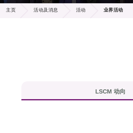
活动及消息
供应商
项目资
主页
活动及消息
活动
业界活动
多媒体
出版刊
就业机
项目伙
联络我
LSCM 动向