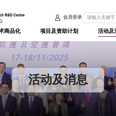
会员登录
术商品化
项目及资助计划
活动及
介
划
服务
使命
动向
权之技术
点
籍
畴
动
公共服务之创新技术
划
表
构
活动及消息
划
目
入
构
心
惠
问
导
告
发项目计划书
心