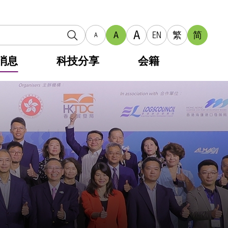
A
A
EN
繁
简
A
消息
科技分享
会籍