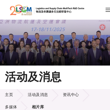
A
A
EN
繁
简
A
跳到内容（按回车键）
会员登录
主页
活动及消息
关于LSCM
活动及消息
技术商品化
主页
活动及消息
资讯中心
项目及资助计划
多媒体
相片库