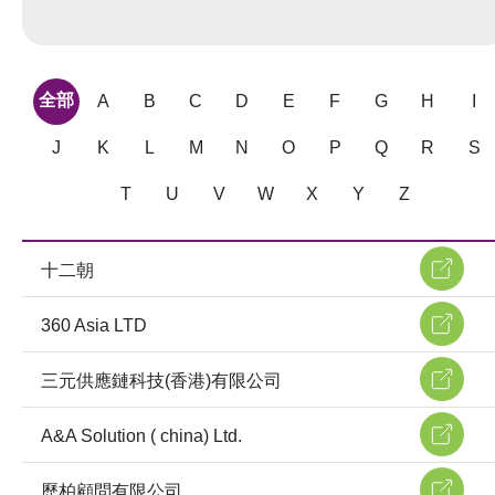
全部
A
B
C
D
E
F
G
H
I
J
K
L
M
N
O
P
Q
R
S
T
U
V
W
X
Y
Z
十二朝
360 Asia LTD
三元供應鏈科技(香港)有限公司
A&A Solution ( china) Ltd.
歷柏顧問有限公司