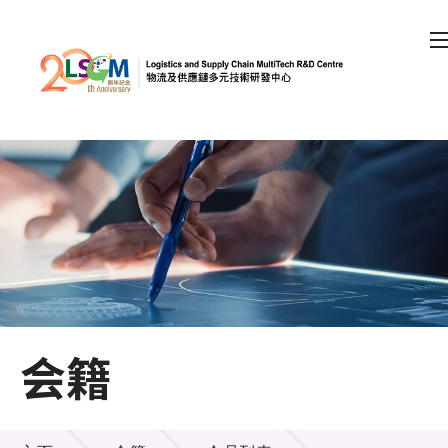
A
A
EN
繁
简
A
跳到内容（按回车键）
会员登录
主页
关于LSCM
会籍
技术商品化
项目及资助计划
会籍